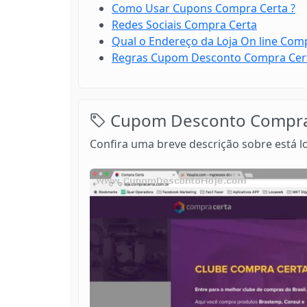
Como Usar Cupons Compra Certa ?
Redes Sociais Compra Certa
Qual o Endereço da Loja On line Comp
Regras Cupom Desconto Compra Cer
Cupom Desconto Compra
Confira uma breve descrição sobre está l