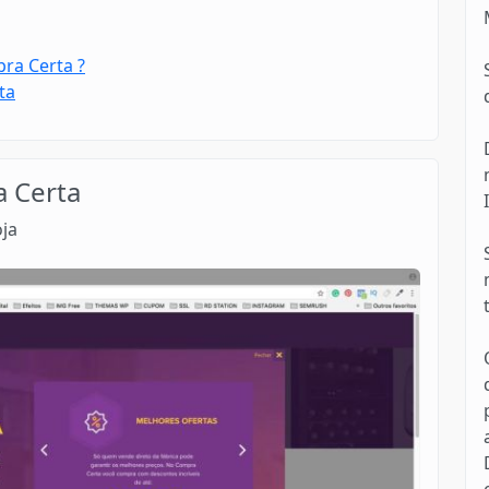
ra Certa ?
ta
 Certa
oja