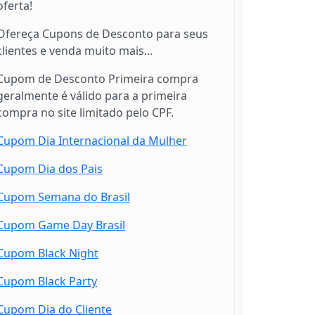
oferta!
Ofereça Cupons de Desconto para seus
clientes e venda muito mais...
Cupom de Desconto Primeira compra
geralmente é válido para a primeira
compra no site limitado pelo CPF.
Cupom Dia Internacional da Mulher
Cupom Dia dos Pais
Cupom Semana do Brasil
Cupom Game Day Brasil
Cupom Black Night
Cupom Black Party
Cupom Dia do Cliente