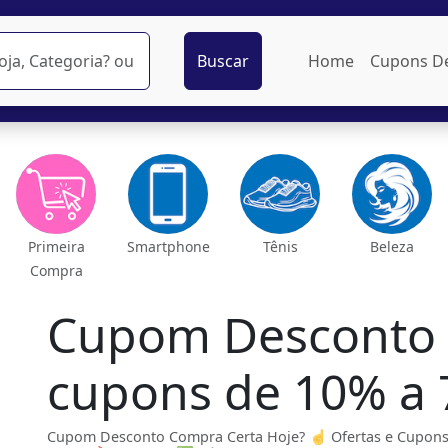
Buscar
Home
Cupons D
Primeira
Smartphone
Tênis
Beleza
Compra
Cupom Desconto 
cupons de 10% a
Cupom Desconto Compra Certa Hoje? ☝ Ofertas e Cupon