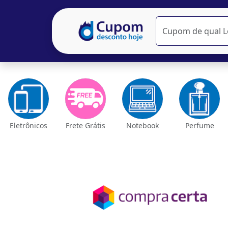
Eletrônicos
Frete Grátis
Notebook
Perfume