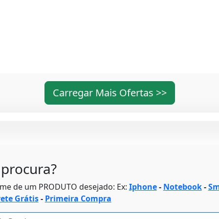
Carregar Mais Ofertas >>
procura?
ome de um PRODUTO desejado: Ex:
Iphone
-
Notebook
-
Sm
rete Grátis
-
Primeira Compra