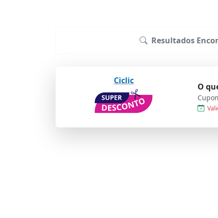
Resultados Encon
Ciclic
O que
Cupom
Vali