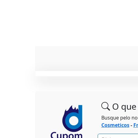
O que 
Busque pelo n
Cosmeticos
-
F