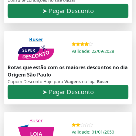
Consulte condições no site oficial
➤ Pegar Desconto
Buser
Validade: 22/09/2028
Rotas que estão com os maiores descontos no dia
Origem São Paulo
Cupom Desconto Hoje para
Viagens
na loja
Buser
➤ Pegar Desconto
Buser
Validade: 01/01/2050