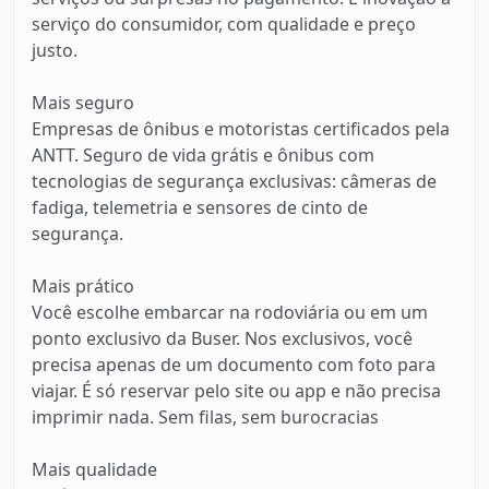
serviço do consumidor, com qualidade e preço
justo.
Mais seguro
Empresas de ônibus e motoristas certificados pela
ANTT. Seguro de vida grátis e ônibus com
tecnologias de segurança exclusivas: câmeras de
fadiga, telemetria e sensores de cinto de
segurança.
Mais prático
Você escolhe embarcar na rodoviária ou em um
ponto exclusivo da Buser. Nos exclusivos, você
precisa apenas de um documento com foto para
viajar. É só reservar pelo site ou app e não precisa
imprimir nada. Sem filas, sem burocracias
Mais qualidade