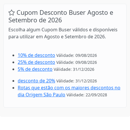
Cupom Desconto Buser Agosto e
Setembro de 2026
Escolha algum Cupom Buser válidos e disponíveis
para utilizar em Agosto e Setembro de 2026.
10% de desconto
Válidade: 09/08/2026
25% de desconto
Válidade: 09/08/2026
5% de desconto
Válidade: 31/12/2026
desconto de 20%
Válidade: 31/12/2026
Rotas que estão com os maiores descontos no
dia Origem São Paulo
Válidade: 22/09/2028