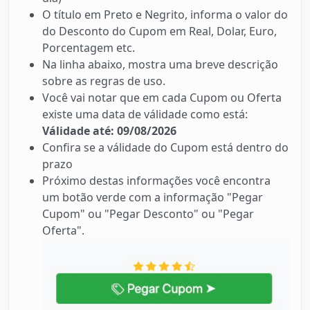
O título em Preto e Negrito, informa o valor do
do Desconto do Cupom em Real, Dolar, Euro,
Porcentagem etc.
Na linha abaixo, mostra uma breve descrição
sobre as regras de uso.
Você vai notar que em cada Cupom ou Oferta
existe uma data de válidade como está:
Válidade até: 09/08/2026
Confira se a válidade do Cupom está dentro do
prazo
Próximo destas informações você encontra
um botão verde com a informação "Pegar
Cupom" ou "Pegar Desconto" ou "Pegar
Oferta".