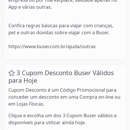
empresa ou por marketplace, válidade apenas no
App e várias outras.
Confira regras básicas para viajar com crianças,
pet e outras dúvidas sobre viajar com a Buser.
https://www.buser.com.br/ajuda/outras
3 Cupom Desconto Buser Válidos
para Hoje
Cupom Desconto é um Código Promocional para
conceder um desconto em uma Compra on-line ou
em Lojas Físicas.
Clique e escolha um dos 3 Cupom Buser válidos e
disponíveis para utilizar ainda hoje.