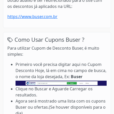
botão abaixo e ser redirecionado para o site com
os descontos já aplicados na URL:
https://www.buser.com.br
Como Usar Cupons Buser ?
Para utilizar Cupom de Desconto Buser, é muito
simples:
Primeiro você precisa digitar aqui no Cupom
Desconto Hoje, lá em cima no campo de busca,
o nome da loja desejada, Ex:
Buser
Clique no Buscar e Aguarde Carregar os
resultados.
Agora será mostrado uma lista com os cupons
Buser ou ofertas.(Se houver disponíveis para o
dia)