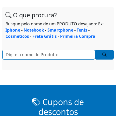
O que procura?
Busque pelo nome de um PRODUTO desejado: Ex:
Iphone
-
Notebook
-
Smartphone
-
Tenis
-
Cosmeticos
-
Frete Grátis
-
Primeira Compra
Cupons de
descontos