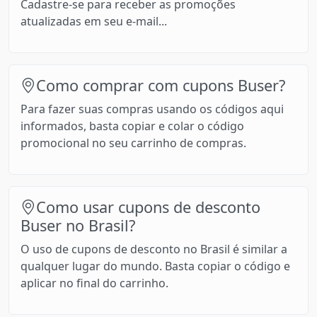
Cadastre-se para receber as promoções
atualizadas em seu e-mail...
Como comprar com cupons Buser?
Para fazer suas compras usando os códigos aqui
informados, basta copiar e colar o código
promocional no seu carrinho de compras.
Como usar cupons de desconto
Buser no Brasil?
O uso de cupons de desconto no Brasil é similar a
qualquer lugar do mundo. Basta copiar o código e
aplicar no final do carrinho.