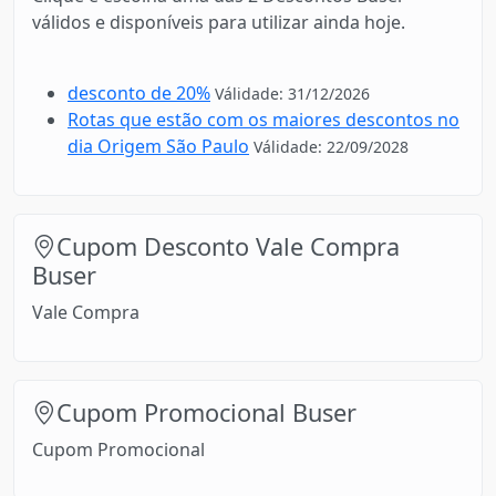
válidos e disponíveis para utilizar ainda hoje.
desconto de 20%
Válidade: 31/12/2026
Rotas que estão com os maiores descontos no
dia Origem São Paulo
Válidade: 22/09/2028
Cupom Desconto Vale Compra
Buser
Vale Compra
Cupom Promocional Buser
Cupom Promocional