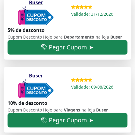
Buser
Validade: 31/12/2026
5% de desconto
Cupom Desconto Hoje para
Departamento
na loja
Buser
Pegar Cupom ➤
Buser
Validade: 09/08/2026
10% de desconto
Cupom Desconto Hoje para
Viagens
na loja
Buser
Pegar Cupom ➤