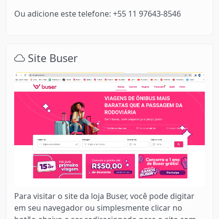
Ou adicione este telefone: +55 11 97643-8546
Site Buser
Para visitar o site da loja Buser, você pode digitar
em seu navegador ou simplesmente clicar no