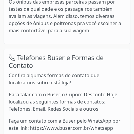
Os ônibus das empresas parceiras passam por
testes de qualidade e os passageiros também
avaliam as viagens. Além disso, temos diversas
opções de ônibus e poltronas pra você escolher a
mais confortável para a sua viagem.
Telefones Buser e Formas de
Contato
Confira algumas formas de contato que
localizamos sobre está loja!
Para falar com o Buser, o Cupom Desconto Hoje
localizou as seguintes formas de contatos:
Telefones, Email, Redes Sociais e outros:
Faça um contato com a Buser pelo WhatsApp por
este link: https://www.buser.com.br/whatsapp