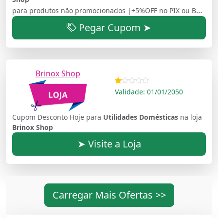
para produtos não promocionados |+5%OFF no PIX ou BOLETO | Frete Grátis para pedidos a partir de R$ 249 para Sul, Sudeste e Centro Oeste | Parcelamento em
Pegar Cupom ➤
Brinox Shop
Validade: 01/01/2050
Cupom Desconto Hoje para
Utilidades Domésticas
na loja
Brinox Shop
➤ Visite a Loja
Carregar Mais Ofertas >>