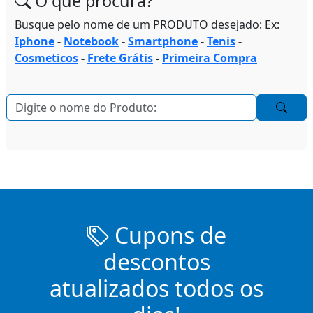
O que procura?
Busque pelo nome de um PRODUTO desejado: Ex:
Iphone
-
Notebook
-
Smartphone
-
Tenis
-
Cosmeticos
-
Frete Grátis
-
Primeira Compra
Cupons de
descontos
atualizados todos os