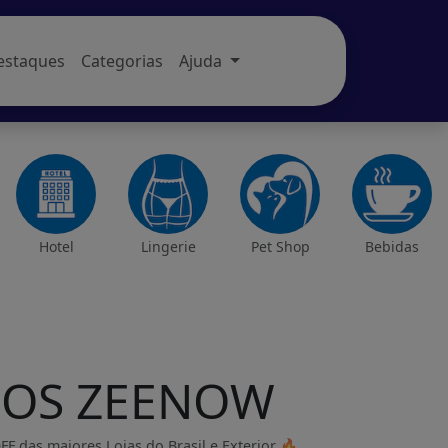
estaques
Categorias
Ajuda
Hotel
Lingerie
Pet Shop
Bebidas
 iOS ZEENOW
das maiores Lojas do Brasil e Exterior 🔥