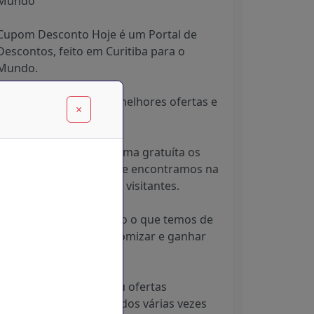
Mundo
Cupom Desconto Hoje é um Portal de
Descontos, feito em Curitiba para o
Mundo.
Sempre em busca das melhores ofertas e
×
descontos da internet.
Disponibilizamos de forma gratuíta os
melhores descontos que encontramos na
Internet para os nossos visitantes.
Sempre Compartilhando o que temos de
melhor para você economizar e ganhar
tempo.
Os produtos, cupons ou ofertas
divulgados são atualizados várias vezes