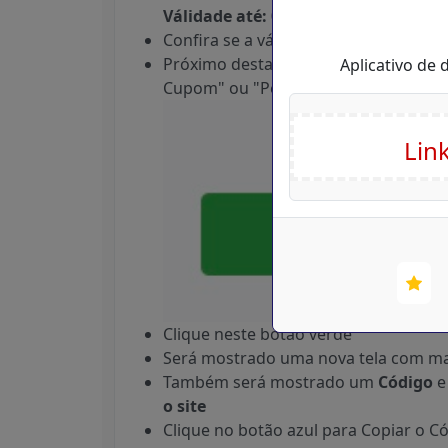
Válidade até: 07/08/2026
Confira se a válidade do Cupom está
Próximo destas informações você en
Aplicativo de
Cupom" ou "Pegar Desconto" ou "Peg
Clique neste botão verde
Será mostrado uma nova tela com ma
Também será mostrado um
Código
e
o site
Clique no botão azul para Copiar o Có