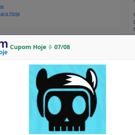
ow
para Hoje
Now ?
Cupom Hoje
07/08
 é muito simples:
no Cupom Desconto Hoje, lá em cima no campo de
ee Now
os resultados.
s cupons Zee Now ou ofertas.(Se houver
 o valor do do Desconto do Cupom em Real, Dolar,
scrição sobre as regras de uso.
 Oferta existe uma data de válidade como está: