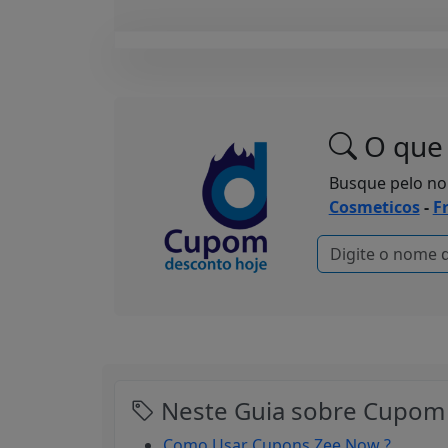
O que 
Busque pelo n
Cosmeticos
-
F
Neste Guia sobre Cupom 
Como Usar Cupons Zee Now ?