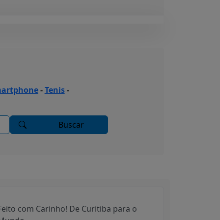
artphone
-
Tenis
-
Buscar
Feito com Carinho! De Curitiba para o