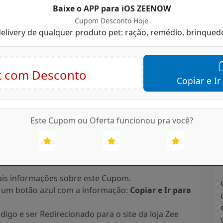
Baixe o APP para iOS ZEENOW
 dentro do prazo
Cupom Desconto Hoje
contra um botão verde com a informação "Pegar
 delivery de qualquer produto pet: ração, remédio, brinqued
ar Oferta".
Copiar e Ir
Este Cupom ou Oferta funcionou pra você?
is informações sobre este Cupom.
 um botão azul com a informação:
Copiar e Ir para
digo e ser Redirecionado para o site da loja Zee