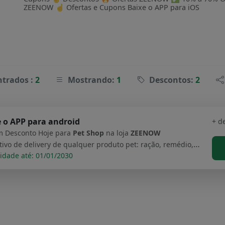
ZEENOW ☝ Ofertas e Cupons Baixe o APP para iOS
trados :
2
Mostrando:
1
Descontos:
2
 o APP para android
+ d
 Desconto Hoje para
Pet Shop
na loja
ZEENOW
Aplicativo de delivery de qualquer produto pet: ração, remédio, brinquedo e muito mais
idade até: 01/01/2030