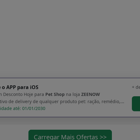
 o APP para iOS
+ d
 Desconto Hoje para
Pet Shop
na loja
ZEENOW
Aplicativo de delivery de qualquer produto pet: ração, remédio, brinquedo e muito mais
idade até: 01/01/2030
Carregar Mais Ofertas >>