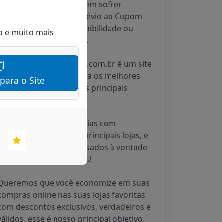
por dia, sendo que podem sofrer
alterações sem aviso prévio ao Cupom
Desconto Hoje, indisponibilidade ou
o e muito mais
esgotarem os estoques.
O CupomDescontoHoje.com.br é um site
que reúne e disponibiliza os melhores
 para o Site
cupons de desconto das principais
marcas e lojas online.
Trabalhamos em parcerias com
praticamente todas as principais lojas, e
os cupons podem ser usados à vontade
pois são todos gratuitos!
Queremos que você economize em suas
compras online nas suas lojas favoritas
com descontos exclusivos, verdadeiros e
válidos, esse é nosso principal objetivo.