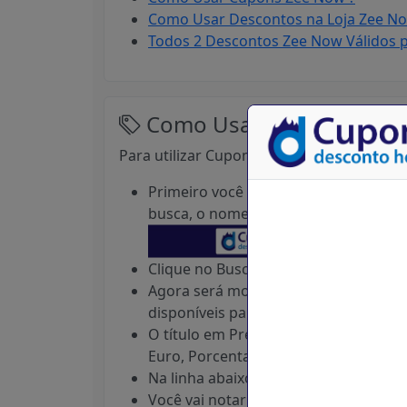
Como Usar Descontos na Loja Zee N
Todos 2 Descontos Zee Now Válidos 
Como Usar Cupons Zee 
Para utilizar Cupom de Desconto Zee Now,
Primeiro você precisa digitar aqui 
busca, o nome da loja desejada, Ex:
Z
Clique no Buscar e Aguarde Carregar 
Agora será mostrado uma lista com o
disponíveis para o dia)
O título em Preto e Negrito, informa
Euro, Porcentagem etc.
Na linha abaixo, mostra uma breve de
Você vai notar que em cada Cupom ou