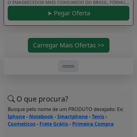
O EMAGRECEDOR MAIS CONSUMIDO DO BRASIL, FÓRMULA ÚNICA E EFICAZ, ELIMINE ATÉ 15KG DE GORDURA RAPIDAMENTE TOMANDO APENAS 2 CÁPSULAS POR DIA.
➤ Pegar Oferta
Carregar Mais Ofertas >>
nnnn
O que procura?
Busque pelo nome de um PRODUTO desejado: Ex:
Iphone
-
Notebook
-
Smartphone
-
Tenis
-
Cosmeticos
-
Frete Grátis
-
Primeira Compra