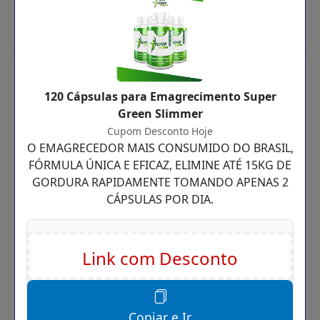
https://supergreenoriginal.com/
Como Usar Cupons Super Green
Slimmer ?
120 Cápsulas para Emagrecimento Super
Green Slimmer
Para utilizar Cupom de Desconto Super Green
Cupom Desconto Hoje
Slimmer, é muito simples:
O EMAGRECEDOR MAIS CONSUMIDO DO BRASIL,
FÓRMULA ÚNICA E EFICAZ, ELIMINE ATÉ 15KG DE
Primeiro você precisa digitar aqui no Cupom
GORDURA RAPIDAMENTE TOMANDO APENAS 2
Desconto Hoje, lá em cima no campo de busca,
CÁPSULAS POR DIA.
o nome da loja desejada, Ex:
Super Green
Slimmer
Clique no Buscar e Aguarde Carregar os
resultados.
Agora será mostrado uma lista com os cupons
Super Green Slimmer ou ofertas.(Se houver
Copiar e Ir