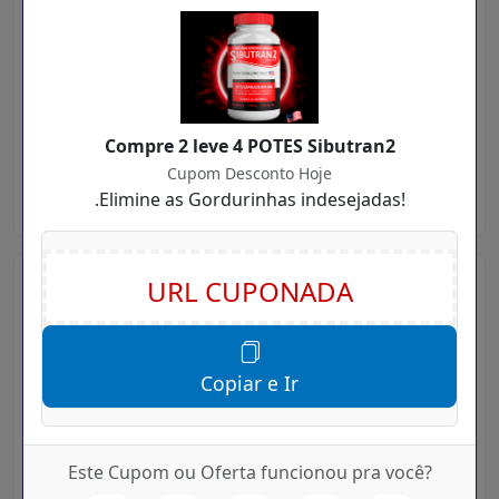
Relacionamento
Horário de atendimento: Segunda a sexta-feira das
8h às 18hrs.
Compre 2 leve 4 POTES Sibutran2
(11) 3136-0769
Cupom Desconto Hoje
sac@sibutran2.com.br
.Elimine as Gordurinhas indesejadas!
Site Sibutran2
Copiar e Ir
Este Cupom ou Oferta funcionou pra você?