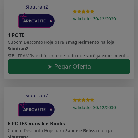
Sibutran2
Validade: 30/12/2030
1 POTE
Cupom Desconto Hoje para
Emagrecimento
na loja
Sibutran2
SIBUTRAMIN é diferente de tudo que você já experimentou antes em toda sua vida. É o único produto no mundo com uma mistura proprietária de 6 ativos + 8 nutrientes exóticos de plantas da America do Sul projetadas para atingir níveis baixos de tecido adiposo marrom (BAT), a nova causa raiz encontrada do seu ganho de peso inexplicável
➤ Pegar Oferta
Sibutran2
Validade: 30/12/2030
6 POTES mais 6 e-Books
Cupom Desconto Hoje para
Saude e Beleza
na loja
Sibutran2