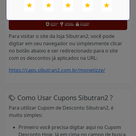
Para visitar o site da loja Sibutran2, você pode
digitar em seu navegador ou simplesmente clicar
no botão abaixo e ser redirecionado para o site
com os descontos já aplicados na URL:
https://caps.sibutran2.com.br/monetizze/
Como Usar Cupons Sibutran2 ?
Para utilizar Cupom de Desconto Sibutran2, é
muito simples:
Primeiro você precisa digitar aqui no Cupom
Desconto Hoje, lá em cima no campo de busca,