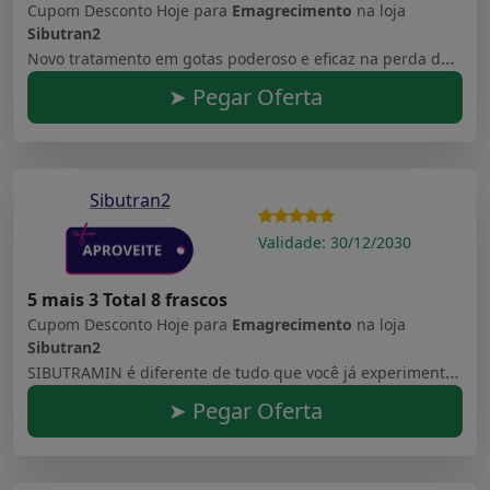
Cupom Desconto Hoje para
Emagrecimento
na loja
Sibutran2
Novo tratamento em gotas poderoso e eficaz na perda de peso. Mesma Fórmula, Mais absorção
➤ Pegar Oferta
Sibutran2
Validade: 30/12/2030
5 mais 3 Total 8 frascos
Cupom Desconto Hoje para
Emagrecimento
na loja
Sibutran2
SIBUTRAMIN é diferente de tudo que você já experimentou antes em toda sua vida. É o único produto no mundo com uma mistura proprietária de 6 ativos + 8 nutrientes exóticos de plantas da America do Sul projetadas para atingir níveis baixos de tecido adiposo marrom (BAT), a nova causa raiz encontrada do seu ganho de peso inexplicável
➤ Pegar Oferta