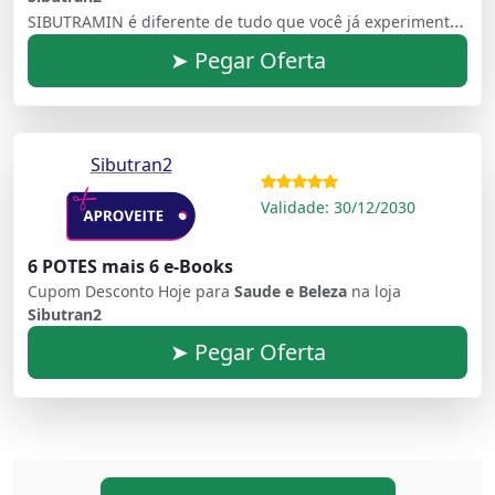
SIBUTRAMIN é diferente de tudo que você já experimentou antes em toda sua vida. É o único produto no mundo com uma mistura proprietária de 6 ativos + 8 nutrientes exóticos de plantas da America do Sul projetadas para atingir níveis baixos de tecido adiposo marrom (BAT), a nova causa raiz encontrada do seu ganho de peso inexplicável
➤ Pegar Oferta
Sibutran2
Validade: 30/12/2030
6 POTES mais 6 e-Books
Cupom Desconto Hoje para
Saude e Beleza
na loja
Sibutran2
➤ Pegar Oferta