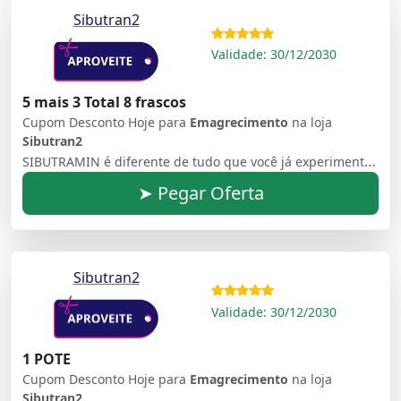
Sibutran2
Validade: 30/12/2030
5 mais 3 Total 8 frascos
Cupom Desconto Hoje para
Emagrecimento
na loja
Sibutran2
SIBUTRAMIN é diferente de tudo que você já experimentou antes em toda sua vida. É o único produto no mundo com uma mistura proprietária de 6 ativos + 8 nutrientes exóticos de plantas da America do Sul projetadas para atingir níveis baixos de tecido adiposo marrom (BAT), a nova causa raiz encontrada do seu ganho de peso inexplicável
➤ Pegar Oferta
Sibutran2
Validade: 30/12/2030
1 POTE
Cupom Desconto Hoje para
Emagrecimento
na loja
Sibutran2