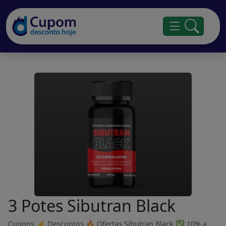
3 Potes Sibutran Black
Cupons ☝ Descontos 🔥 Ofertas Sibutran Black ✅ 10% a