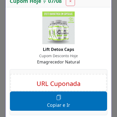
Cupom Hoje
07/08
×
Clique neste botão verde
Será mostrado uma nova tela com mais
informações sobre este Cupom.
Também será mostrado um
Código
e um
botão azul com a informação:
Copiar e Ir para
Lift Detox Caps
o site
Cupom Desconto Hoje
Clique no botão azul para Copiar o Código e
Emagrecedor Natural
ser Redirecionado para o site da loja Lift Detox
Caps
Copiar e Ir
No site da loja Lift Detox Caps você pode fazer