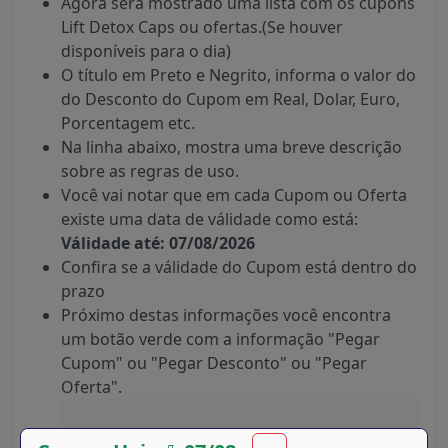
Agora será mostrado uma lista com os cupons
Lift Detox Caps ou ofertas.(Se houver
disponíveis para o dia)
O título em Preto e Negrito, informa o valor do
do Desconto do Cupom em Real, Dolar, Euro,
Porcentagem etc.
Na linha abaixo, mostra uma breve descrição
sobre as regras de uso.
Você vai notar que em cada Cupom ou Oferta
existe uma data de válidade como está:
Válidade até: 07/08/2026
Confira se a válidade do Cupom está dentro do
prazo
Próximo destas informações você encontra
um botão verde com a informação "Pegar
Cupom" ou "Pegar Desconto" ou "Pegar
Oferta".