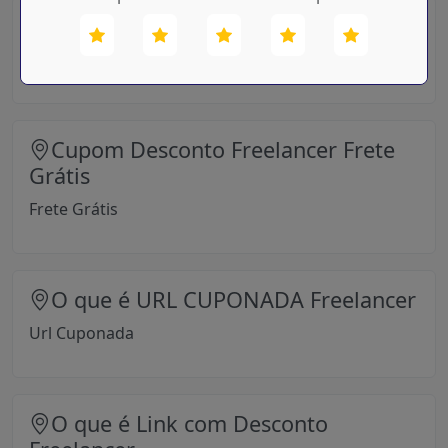
Cupom Promocional Freelancer
Cupom Promocional
Cupom Desconto Freelancer Frete
Grátis
Frete Grátis
O que é URL CUPONADA Freelancer
Url Cuponada
O que é Link com Desconto