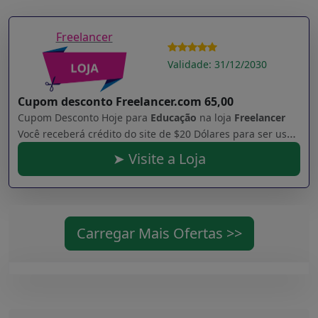
Freelancer
Validade: 31/12/2030
Cupom desconto Freelancer.com 65,00
Cupom Desconto Hoje para
Educação
na loja
Freelancer
Você receberá crédito do site de $20 Dólares para ser usado para finalidades específicas quando seu amigo liberar um pré-pagamento em relação a um novo projeto. Seu amigo irá receber um crédito do site de $20 Dólares para ser usado para finalidades específicas na abertura da sua nova conta e verificando seu método de pagamento. Essa oferta é sujeita aos termos e condições específicos no título "Dar e Obter Promoção". Esse crédito do site não é reembolsável em dinheiro.
➤ Visite a Loja
Carregar Mais Ofertas >>