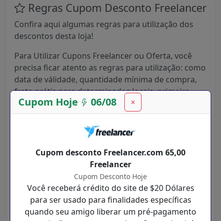
Regras Cupom Desconto Freelancer
Confira aqui algumas regras para utilização dos
descontos desta loja!
Para Utilizar Cupons Freelancer ou Oferta, você
precisa ficar atento as regras para utilização: como
data de válidade, quantidade mínima de compra,
frete grátis para determinados locais, primeira
Cupom Hoje
06/08
×
compra ou primeiro cadastro, limite 1 por cpf,
quantidade máxima de compra, localidade,
válidade apenas no site, produtos vendidos e
entregues apenas pela empresa ou por
marketplace, válidade apenas no App e várias
Cupom desconto Freelancer.com 65,00
outras.
Freelancer
Cupom Desconto Hoje
Você receberá crédito do site de $20 Dólares
Veja como Funciona:
para ser usado para finalidades específicas
quando seu amigo liberar um pré-pagamento
Publique um Projeto