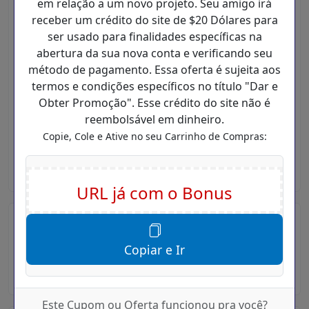
em relação a um novo projeto. Seu amigo irá
Você irá receber ofertas grátis de obrigação de
receber um crédito do site de $20 Dólares para
nossos freelancers talentosos dentro de segundos.
ser usado para finalidades específicas na
abertura da sua nova conta e verificando seu
Encontre o melhor freelancer
método de pagamento. Essa oferta é sujeita aos
Veja o trabalho anterior e comentários dos
termos e condições específicos no título "Dar e
freelancers e escolha o certo para você.
Obter Promoção". Esse crédito do site não é
reembolsável em dinheiro.
Pague quando estiver satisfeito
Copie, Cole e Ative no seu Carrinho de Compras:
Somente libere seu pagamento quando você estive
100% satisfeito com o trabalho fornecido!
Cupom Desconto Vale Compra
Freelancer
Copiar e Ir
Vale Compra
Este Cupom ou Oferta funcionou pra você?