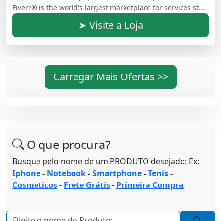
Fiverr® is the world's largest marketplace for services starting at $5.
➤ Visite a Loja
Carregar Mais Ofertas >>
O que procura?
Busque pelo nome de um PRODUTO desejado: Ex:
Iphone
-
Notebook
-
Smartphone
-
Tenis
-
Cosmeticos
-
Frete Grátis
-
Primeira Compra