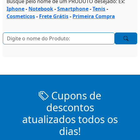
Busque pelo nome de um PRODUTO desejado: Ex:
Iphone
-
Notebook
-
Smartphone
-
Tenis
-
Cosmeticos
-
Frete Grátis
-
Primeira Compra
Cupons de
descontos
atualizados todos os
dias!