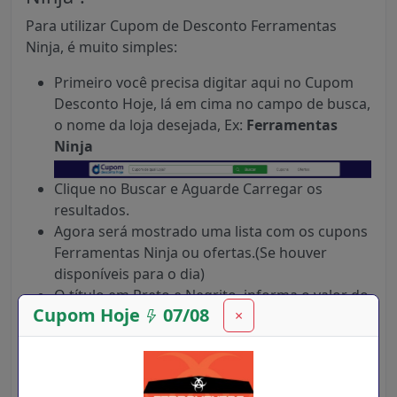
Para utilizar Cupom de Desconto Ferramentas
Ninja, é muito simples:
Primeiro você precisa digitar aqui no Cupom
Desconto Hoje, lá em cima no campo de busca,
o nome da loja desejada, Ex:
Ferramentas
Ninja
Clique no Buscar e Aguarde Carregar os
resultados.
Agora será mostrado uma lista com os cupons
Ferramentas Ninja ou ofertas.(Se houver
disponíveis para o dia)
O título em Preto e Negrito, informa o valor do
Cupom Hoje
07/08
×
do Desconto do Cupom em Real, Dolar, Euro,
Porcentagem etc.
Na linha abaixo, mostra uma breve descrição
sobre as regras de uso.