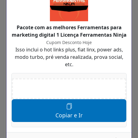
Você vai notar que em cada Cupom ou Oferta
existe uma data de válidade como está:
Válidade até: 07/08/2026
Confira se a válidade do Cupom está dentro do
Pacote com as melhores Ferramentas para
prazo
marketing digital 1 Licença Ferramentas Ninja
Próximo destas informações você encontra
Cupom Desconto Hoje
um botão verde com a informação "Pegar
Isso inclui o hot links plus, fiat linx, power ads,
Cupom" ou "Pegar Desconto" ou "Pegar
modo turbo, pré venda realizada, prova social,
Oferta".
etc.
Clique neste botão verde
Será mostrado uma nova tela com mais
Copiar e Ir
informações sobre este Cupom.
Também será mostrado um
Código
e um
botão azul com a informação:
Copiar e Ir para