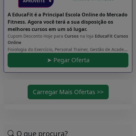
A EducaFit é a Principal Escola Online do Mercado
Fitness. Agora você terá a sua disposição os
melhores cursos em um só lugar.
Cupom Desconto Hoje para
Cursos
na loja
EducaFit Cursos
Online
Fisiologia do Exercício, Personal Trainer, Gestão de Academias, Musculação, Biomecânica, Nutrição e Suplementação, Treinamento Funcional, Corrida, Fisioterapia, Medicina Esportiva, Atendimento, Vendas, Marketing, Lutas, Natação, entre muitos outros! Somos um canal de assinatura, como a NETFLIX. Por 39,90 você terá direito a acessar TODOS os cursos, certificados, simultaneamente, por um período de 30 dias. Se gostar, é só continuar... Assista nossas aulas gratuitas em nosso portal para conhecer a qualidade e verificar o quanto a Educafit pode lhe ajudar. Só clicar aqui: www.educafit.com.br Estamos inseridos em: CURSO LIVRE, legalizado, conforme Lei nº 9.394, Decreto Presidencial nº 5.154 e Normas da Resolução CNE (Conselho Nacional de Educação) nº 04/99 MEC. Resumindo, cursos técnicos profissionalizantes.
➤ Pegar Oferta
Carregar Mais Ofertas >>
O que procura?