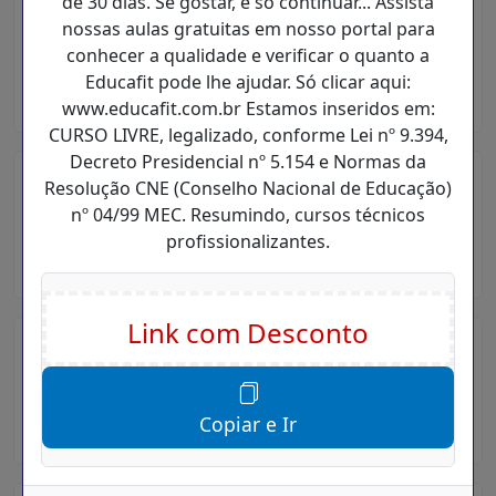
de 30 dias. Se gostar, é só continuar... Assista
Cupom Desconto Vale Compra
nossas aulas gratuitas em nosso portal para
EducaFit Cursos Online
conhecer a qualidade e verificar o quanto a
Educafit pode lhe ajudar. Só clicar aqui:
Vale Compra
www.educafit.com.br Estamos inseridos em:
CURSO LIVRE, legalizado, conforme Lei nº 9.394,
Decreto Presidencial nº 5.154 e Normas da
Cupom Promocional EducaFit
Resolução CNE (Conselho Nacional de Educação)
Cursos Online
nº 04/99 MEC. Resumindo, cursos técnicos
profissionalizantes.
Cupom Promocional
Cupom Desconto EducaFit Cursos
Online Frete Grátis
Frete Grátis
Copiar e Ir