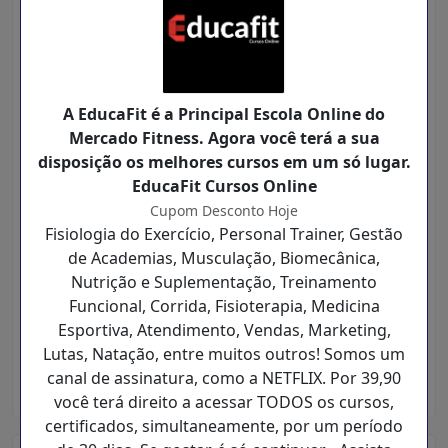
botão azul com a informação:
Copiar e Ir para
o site
Clique no botão azul para Copiar o Código e
ser Redirecionado para o site da loja EducaFit
A EducaFit é a Principal Escola Online do
Cursos Online
Mercado Fitness. Agora você terá a sua
disposição os melhores cursos em um só lugar.
EducaFit Cursos Online
Cupom Desconto Hoje
Fisiologia do Exercício, Personal Trainer, Gestão
de Academias, Musculação, Biomecânica,
No site da loja EducaFit Cursos Online você
Nutrição e Suplementação, Treinamento
pode fazer suas compras normalmente e
Funcional, Corrida, Fisioterapia, Medicina
aplicar o código no final da compra.
Esportiva, Atendimento, Vendas, Marketing,
O Desconto será aplicado na mesma hora e
Lutas, Natação, entre muitos outros! Somos um
você vai economizar muito :)
canal de assinatura, como a NETFLIX. Por 39,90
você terá direito a acessar TODOS os cursos,
certificados, simultaneamente, por um período