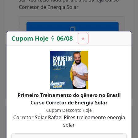
Corretor de Energia Solar
Cupom Hoje
06/08
×
No site da loja Curso Corretor de Energia Solar
você pode fazer suas compras normalmente e
aplicar o código no final da compra.
O Desconto será aplicado na mesma hora e
você vai economizar muito :)
Primeiro Treinamento do gênero no Brasil
Curso Corretor de Energia Solar
Cupom Desconto Hoje
Cupom Desconto Vale Compra
Corretor Solar Rafael Pires treinamento energia
Curso Corretor de Energia Solar
solar
Vale Compra