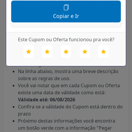
o nome da loja desejada, Ex:
Cicatribem
Clique no Buscar e Aguarde Carregar os
Copiar e Ir
resultados.
Agora será mostrado uma lista com os cupons
Cicatribem ou ofertas.(Se houver disponíveis
Este Cupom ou Oferta funcionou pra você?
para o dia)
O título em Preto e Negrito, informa o valor do
do Desconto do Cupom em Real, Dolar, Euro,
Porcentagem etc.
Na linha abaixo, mostra uma breve descrição
sobre as regras de uso.
Você vai notar que em cada Cupom ou Oferta
existe uma data de válidade como está:
Válidade até: 06/08/2026
Confira se a válidade do Cupom está dentro do
prazo
Próximo destas informações você encontra
um botão verde com a informação "Pegar