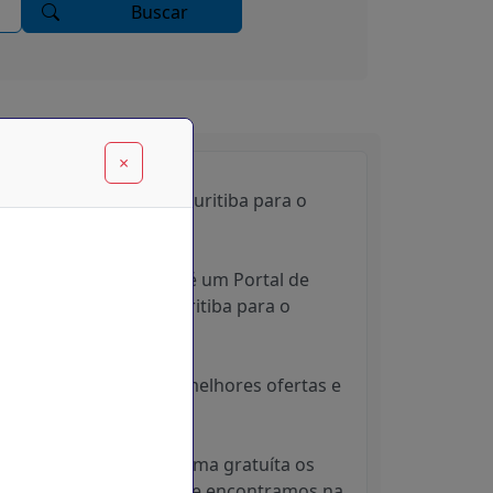
Buscar
×
Feito com Carinho! De Curitiba para o
Mundo
Cupom Desconto Hoje é um Portal de
Descontos, feito em Curitiba para o
Mundo.
Sempre em busca das melhores ofertas e
descontos da internet.
Disponibilizamos de forma gratuíta os
melhores descontos que encontramos na