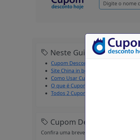
Neste Guia sobre Cupom 
Cupom Desconto China in box
Site China in box
Como Usar Cupons China in box ?
O que é Cupom de Desconto China in
Todos 2 Cupom Desconto China in box
Cupom Desconto China i
Confira uma breve descrição sobre está l