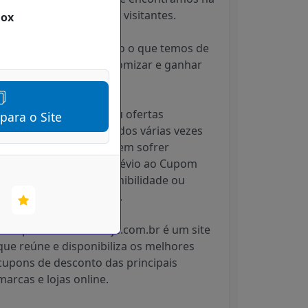
Internet para os nossos visitantes.
Box
Sempre Compartilhando o que temos de
melhor para você economizar e ganhar
tempo.
Os produtos, cupons ou ofertas
 para o Site
divulgados são atualizados várias vezes
por dia, sendo que podem sofrer
alterações sem aviso prévio ao Cupom
Desconto Hoje, indisponibilidade ou
esgotarem os estoques.
O CupomDescontoHoje.com.br é um site
que reúne e disponibiliza os melhores
cupons de desconto das principais
marcas e lojas online.