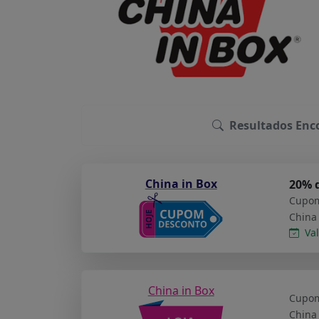
Resultados Enc
China in Box
20% 
Cupom
Val
China in Box
Cupom