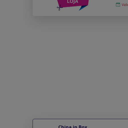
Vali
China in Box