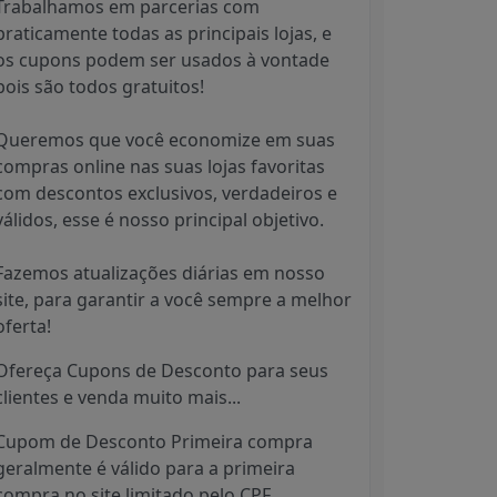
Trabalhamos em parcerias com
praticamente todas as principais lojas, e
os cupons podem ser usados à vontade
pois são todos gratuitos!
Queremos que você economize em suas
compras online nas suas lojas favoritas
com descontos exclusivos, verdadeiros e
válidos, esse é nosso principal objetivo.
Fazemos atualizações diárias em nosso
site, para garantir a você sempre a melhor
oferta!
Ofereça Cupons de Desconto para seus
clientes e venda muito mais...
Cupom de Desconto Primeira compra
geralmente é válido para a primeira
compra no site limitado pelo CPF.