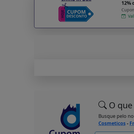
12% 
Cupom
Val
O que 
Busque pelo n
Cosmeticos
-
F