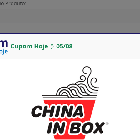
Cupom Hoje
05/08
Desconto você encontrará:
 box
 Válidos para Hoje
n box
oja