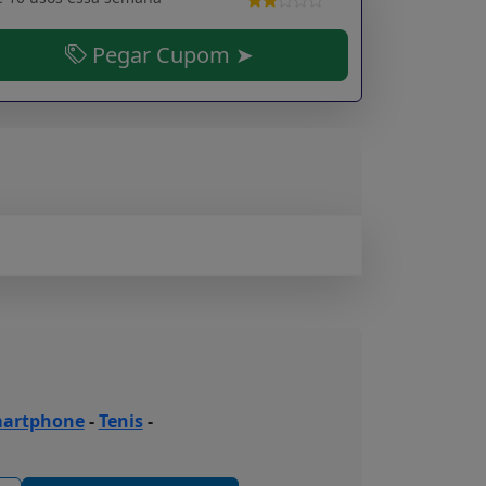
Pegar Cupom ➤
artphone
-
Tenis
-