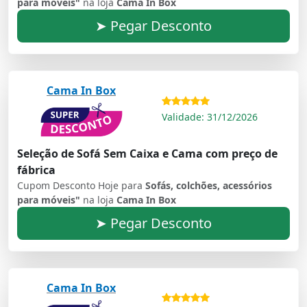
para móveis"
na loja
Cama In Box
➤ Pegar Desconto
Cama In Box
Validade: 31/12/2026
Seleção de Sofá Sem Caixa e Cama com preço de
fábrica
Cupom Desconto Hoje para
Sofás, colchões, acessórios
para móveis"
na loja
Cama In Box
➤ Pegar Desconto
Cama In Box