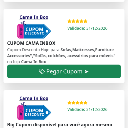
Cama In Box
Validade: 31/12/2026
CUPOM CAMA INBOX
Cupom Desconto Hoje para
Sofas,Mattresses,Furniture
Accessories","Sofás, colchões, acessórios para móveis"
na loja
Cama In Box
Pegar Cupom ➤
Cama In Box
Validade: 31/12/2026
Big Cupom disponível para você agora mesmo