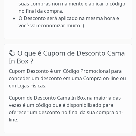
suas compras normalmente e aplicar o código
no final da compra.
O Desconto será aplicado na mesma hora e
você vai economizar muito :)
O que é Cupom de Desconto Cama
In Box ?
Cupom Desconto é um Código Promocional para
conceder um desconto em uma Compra on-line ou
em Lojas Físicas.
Cupom de Desconto Cama In Box na maioria das
vezes é um código que é disponibilizado para
oferecer um desconto no final da sua compra on-
line.