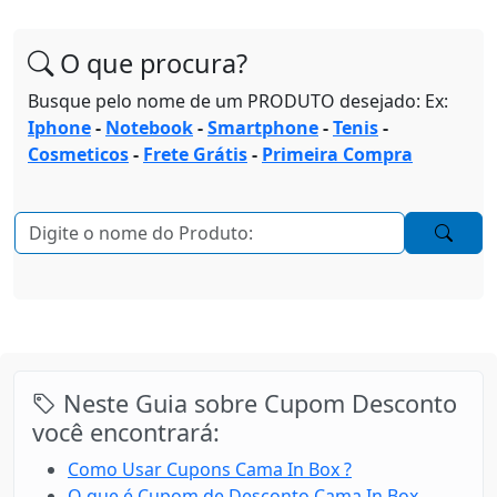
O que procura?
Busque pelo nome de um PRODUTO desejado: Ex:
Iphone
-
Notebook
-
Smartphone
-
Tenis
-
Cosmeticos
-
Frete Grátis
-
Primeira Compra
Neste Guia sobre Cupom Desconto
você encontrará:
Como Usar Cupons Cama In Box ?
O que é Cupom de Desconto Cama In Box