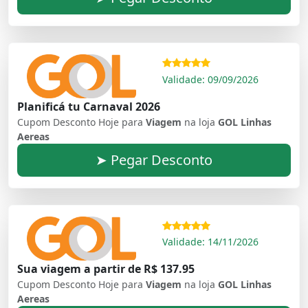
Validade: 09/09/2026
Planificá tu Carnaval 2026
Cupom Desconto Hoje para
Viagem
na loja
GOL Linhas
Aereas
➤ Pegar Desconto
Validade: 14/11/2026
Sua viagem a partir de R$ 137.95
Cupom Desconto Hoje para
Viagem
na loja
GOL Linhas
Aereas