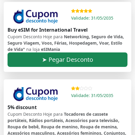
Validade: 31/05/2035
Buy eSIM for International Travel
Cupom Desconto Hoje para
Networking, Seguro de Vida,
Seguro Viagem, Voos, Férias, Hospedagem, Voar, Estilo
de Vida"
na loja
eSIMania
➤ Pegar Desconto
Validade: 31/05/2035
5% discount
Cupom Desconto Hoje para
Tocadores de cassete
portáteis, Rádios portáteis, Acessórios para televisão,
Roupa de bebê, Roupa de menino, Roupa de menina,
Acessórios masculinos, Acessórios femininos, Conjuntos,