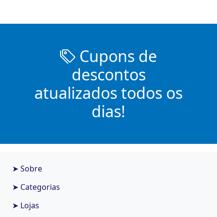
Cupons de
descontos
atualizados todos os
dias!
➤ Sobre
➤ Categorias
➤ Lojas