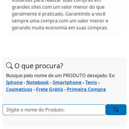
visitantes para realizar suas compras em
grandes sites com um valor menor do que
geralmente é praticado. Garantindo a você
sempre uma compra com um valor menor e
gerando muita economia em suas compras.
O que procura?
Busque pelo nome de um PRODUTO desejado: Ex:
Iphone
-
Notebook
-
Smartphone
-
Tenis
-
Cosmeticos
-
Frete Grátis
-
Primeira Compra