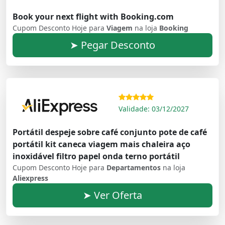
Book your next flight with Booking.com
Cupom Desconto Hoje para
Viagem
na loja
Booking
➤ Pegar Desconto
Validade: 03/12/2027
Portátil despeje sobre café conjunto pote de café
portátil kit caneca viagem mais chaleira aço
inoxidável filtro papel onda terno portátil
Cupom Desconto Hoje para
Departamentos
na loja
Aliexpress
➤ Ver Oferta