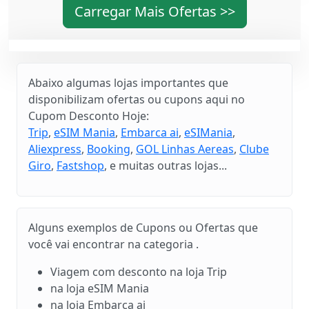
Carregar Mais Ofertas >>
Abaixo algumas lojas importantes que
disponibilizam ofertas ou cupons aqui no
Cupom Desconto Hoje:
Trip
,
eSIM Mania
,
Embarca ai
,
eSIMania
,
Aliexpress
,
Booking
,
GOL Linhas Aereas
,
Clube
Giro
,
Fastshop
, e muitas outras lojas...
Alguns exemplos de Cupons ou Ofertas que
você vai encontrar na categoria .
Viagem com desconto na loja Trip
na loja eSIM Mania
na loja Embarca ai