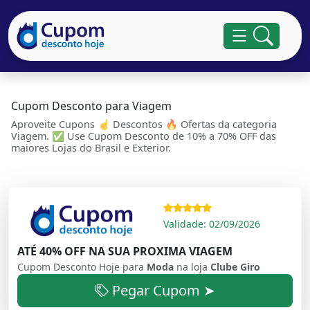
Cupom Desconto para Viagem
Aproveite Cupons ☝ Descontos 🔥 Ofertas da categoria
Viagem. ✅ Use Cupom Desconto de 10% a 70% OFF das
maiores Lojas do Brasil e Exterior.
Validade: 02/09/2026
ATÉ 40% OFF NA SUA PROXIMA VIAGEM
Cupom Desconto Hoje para
Moda
na loja
Clube Giro
Pegar Cupom ➤