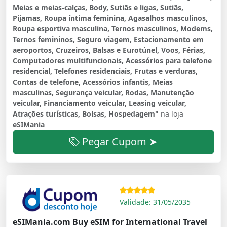
Meias e meias-calças, Body, Sutiãs e ligas, Sutiãs,
Pijamas, Roupa íntima feminina, Agasalhos masculinos,
Roupa esportiva masculina, Ternos masculinos, Modems,
Ternos femininos, Seguro viagem, Estacionamento em
aeroportos, Cruzeiros, Balsas e Eurotúnel, Voos, Férias,
Computadores multifuncionais, Acessórios para telefone
residencial, Telefones residenciais, Frutas e verduras,
Contas de telefone, Acessórios infantis, Meias
masculinas, Segurança veicular, Rodas, Manutenção
veicular, Financiamento veicular, Leasing veicular,
Atrações turísticas, Bolsas, Hospedagem"
na loja
eSIMania
Pegar Cupom ➤
Validade: 31/05/2035
eSIMania.com Buy eSIM for International Travel