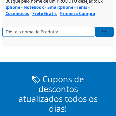
Busque pelo nome de um PRODUTO desejado: Ex:
Iphone
-
Notebook
-
Smartphone
-
Tenis
-
Cosmeticos
-
Frete Grátis
-
Primeira Compra
Cupons de
descontos
atualizados todos os
dias!