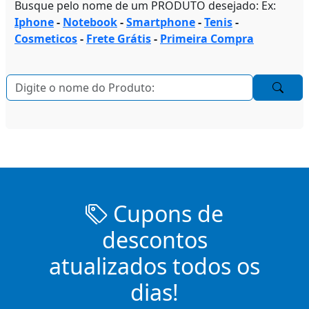
Busque pelo nome de um PRODUTO desejado: Ex:
Iphone
-
Notebook
-
Smartphone
-
Tenis
-
Cosmeticos
-
Frete Grátis
-
Primeira Compra
Cupons de
descontos
atualizados todos os
dias!