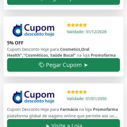
Validade: 31/12/2026
5% OFF
Cupom Desconto Hoje para
Cosmetics,Oral
Health","Cosméticos, Saúde Bucal"
na loja
Promofarma
Pegar Cupom ➤
Validade: 01/01/2050
Cupom Desconto Hoje para
Farmácia
na loja
Promofarma
plataforma global de viagens online que permite aos usuários reservar voos, hotéis, aluguel de carros, pacotes de férias e atividades, oferecendo preços competitivos e uma experiência de viagem completa por meio de seu site e aplicativo.
➤ Visite a Loja