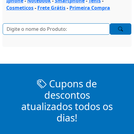
Iphone
-
Notebook
-
Smartphone
-
Tenis
-
Cosmeticos
-
Frete Grátis
-
Primeira Compra
Cupons de
descontos
atualizados todos os
dias!