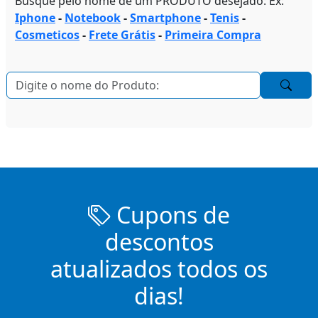
Busque pelo nome de um PRODUTO desejado: Ex:
Iphone
-
Notebook
-
Smartphone
-
Tenis
-
Cosmeticos
-
Frete Grátis
-
Primeira Compra
Cupons de
descontos
atualizados todos os
dias!