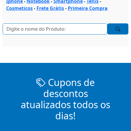
Iphone
-
Notebook
-
Smartphone
-
Tenis
-
Cosmeticos
-
Frete Grátis
-
Primeira Compra
Cupons de
descontos
atualizados todos os
dias!