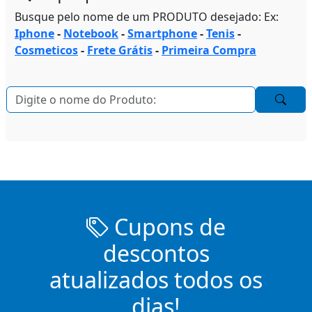
Busque pelo nome de um PRODUTO desejado: Ex:
Iphone
-
Notebook
-
Smartphone
-
Tenis
-
Cosmeticos
-
Frete Grátis
-
Primeira Compra
Cupons de
descontos
atualizados todos os
dias!