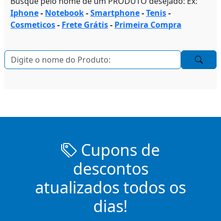
Busque pelo nome de um PRODUTO desejado: Ex:
Iphone
-
Notebook
-
Smartphone
-
Tenis
-
Cosmeticos
-
Frete Grátis
-
Primeira Compra
Cupons de
descontos
atualizados todos os
dias!