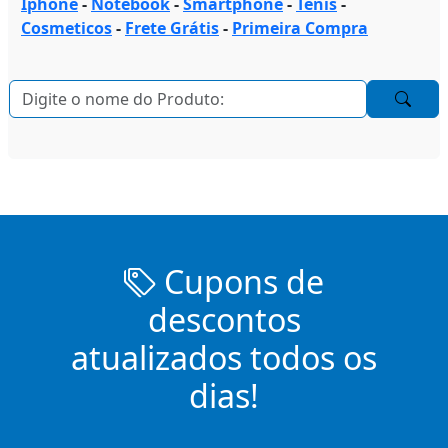
Iphone
-
Notebook
-
Smartphone
-
Tenis
-
Cosmeticos
-
Frete Grátis
-
Primeira Compra
Cupons de
descontos
atualizados todos os
dias!