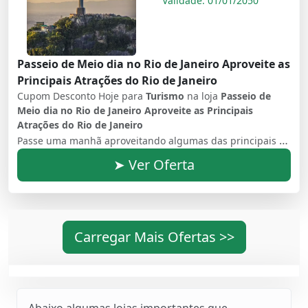
Validade: 01/01/2050
Passeio de Meio dia no Rio de Janeiro Aproveite as
Principais Atrações do Rio de Janeiro
Cupom Desconto Hoje para
Turismo
na loja
Passeio de
Meio dia no Rio de Janeiro Aproveite as Principais
Atrações do Rio de Janeiro
Passe uma manhã aproveitando algumas das principais atrações do Rio de Janeiro. Comece com uma viagem de trem até o Cristo Redentor no morro do Corcovado, seguido de uma visita panorâmica (externa) ao estádio do Maracanã e paradas adicionais no Sambódromo, na Catedral Metropolitana e na Escadaria Selarón.
➤ Ver Oferta
Carregar Mais Ofertas >>
Abaixo algumas lojas importantes que