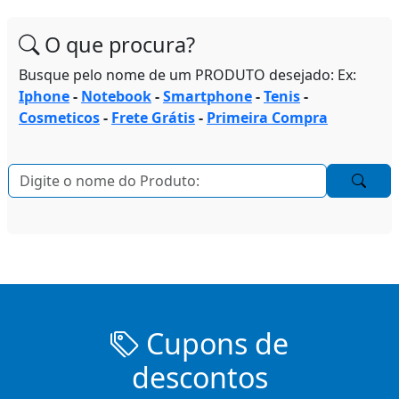
O que procura?
Busque pelo nome de um PRODUTO desejado: Ex:
Iphone
-
Notebook
-
Smartphone
-
Tenis
-
Cosmeticos
-
Frete Grátis
-
Primeira Compra
Cupons de
descontos