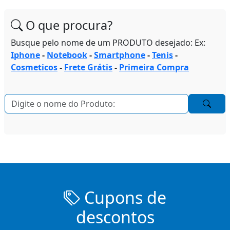
O que procura?
Busque pelo nome de um PRODUTO desejado: Ex:
Iphone
-
Notebook
-
Smartphone
-
Tenis
-
Cosmeticos
-
Frete Grátis
-
Primeira Compra
Cupons de
descontos