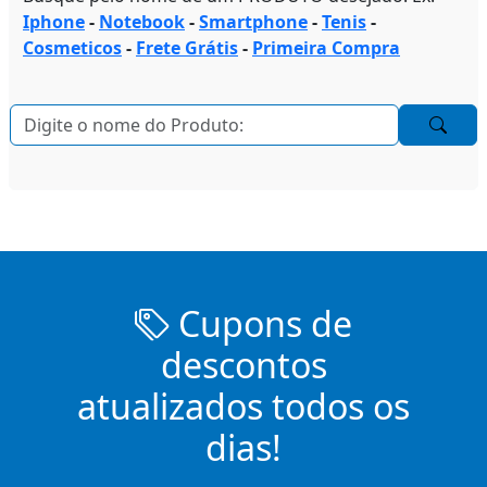
Iphone
-
Notebook
-
Smartphone
-
Tenis
-
Cosmeticos
-
Frete Grátis
-
Primeira Compra
Cupons de
descontos
atualizados todos os
dias!