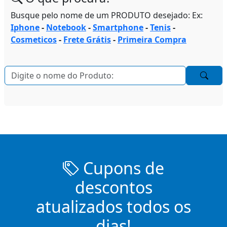
Busque pelo nome de um PRODUTO desejado: Ex:
Iphone
-
Notebook
-
Smartphone
-
Tenis
-
Cosmeticos
-
Frete Grátis
-
Primeira Compra
Cupons de
descontos
atualizados todos os
dias!