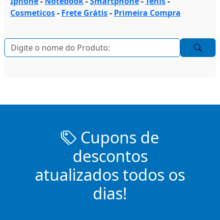
Iphone
-
Notebook
-
Smartphone
-
Tenis
-
Cosmeticos
-
Frete Grátis
-
Primeira Compra
Cupons de
descontos
atualizados todos os
dias!