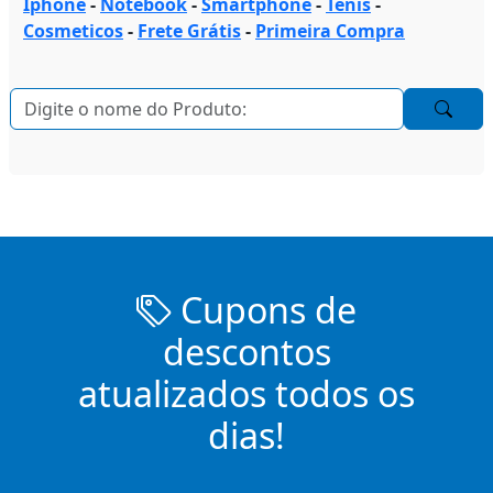
Iphone
-
Notebook
-
Smartphone
-
Tenis
-
Cosmeticos
-
Frete Grátis
-
Primeira Compra
Cupons de
descontos
atualizados todos os
dias!