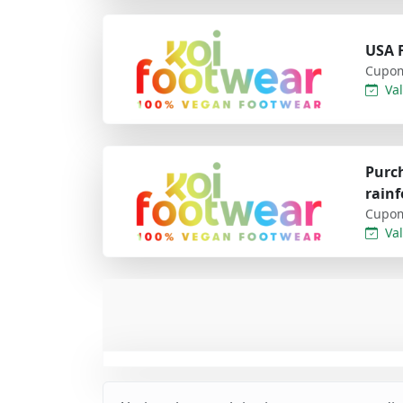
USA 
Cupom
Val
Purch
rainf
Cupom
Val