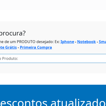
procura?
me de um PRODUTO desejado: Ex:
Iphone
-
Notebook
-
Sma
ete Grátis
-
Primeira Compra
scontos atualizados