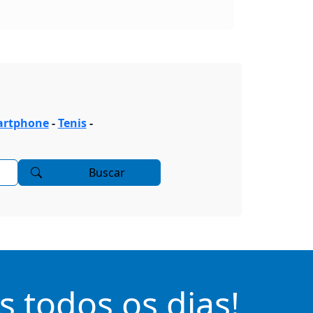
rtphone
-
Tenis
-
Buscar
 todos os dias!