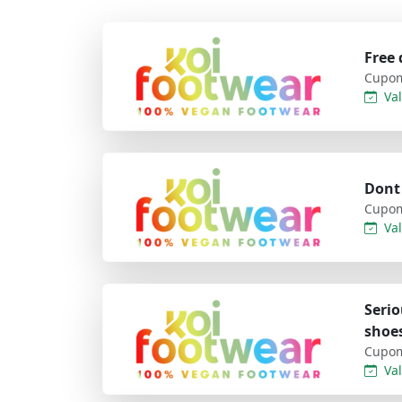
Free 
Cupom
Val
Dont
Cupom
Val
Serio
shoe
Cupom
Val