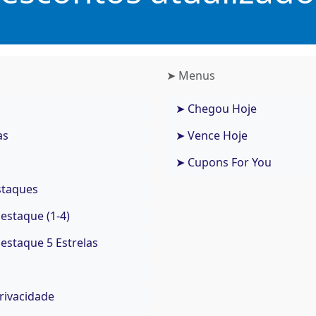
➤ Menus
➤ Chegou Hoje
as
➤ Vence Hoje
➤ Cupons For You
staques
staque (1-4)
staque 5 Estrelas
Privacidade