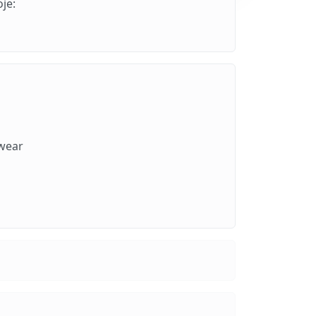
je:
twear