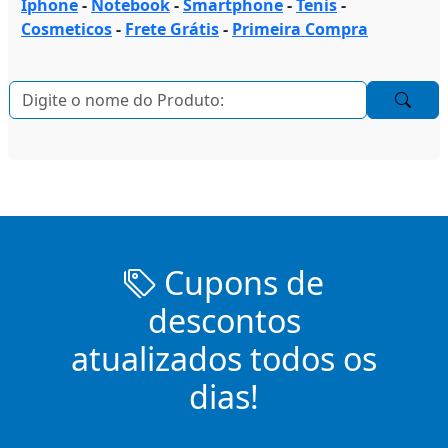
Iphone
-
Notebook
-
Smartphone
-
Tenis
-
Cosmeticos
-
Frete Grátis
-
Primeira Compra
Cupons de
descontos
atualizados todos os
dias!