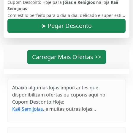
Cupom Desconto Hoje para
Jóias e Relógios
na loja
Kaê
Semijoias
Com estilo perfeito para o dia a dia: delicado e super estiloso! Com design exclusivo e banho premium sem níquel, nossas peças não causam alergia. Toda a produção é 100% brasileira e feita por mulheres incríveis! Entrega para todo o Brasil e temos uma loja física em Belo Horizonte, MG.
➤ Pegar Desconto
Carregar Mais Ofertas >>
Abaixo algumas lojas importantes que
disponibilizam ofertas ou cupons aqui no
Cupom Desconto Hoje:
Kaê Semijoias
, e muitas outras lojas...