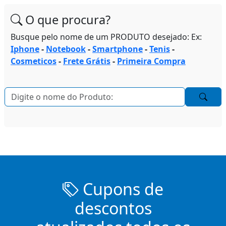
O que procura?
Busque pelo nome de um PRODUTO desejado: Ex:
Iphone
-
Notebook
-
Smartphone
-
Tenis
-
Cosmeticos
-
Frete Grátis
-
Primeira Compra
Cupons de
descontos