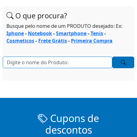
O que procura?
Busque pelo nome de um PRODUTO desejado: Ex:
Iphone
-
Notebook
-
Smartphone
-
Tenis
-
Cosmeticos
-
Frete Grátis
-
Primeira Compra
Cupons de
descontos