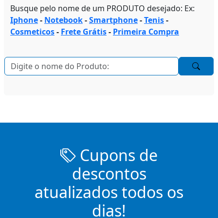
Busque pelo nome de um PRODUTO desejado: Ex:
Iphone
-
Notebook
-
Smartphone
-
Tenis
-
Cosmeticos
-
Frete Grátis
-
Primeira Compra
Cupons de
descontos
atualizados todos os
dias!