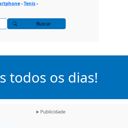
rtphone
-
Tenis
-
Buscar
 todos os dias!
➤ Publicidade