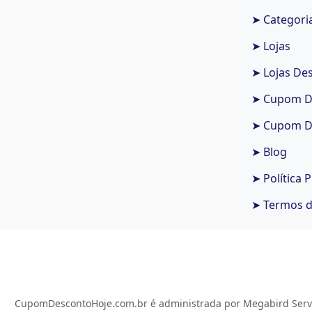
➤ Categori
➤ Lojas
➤ Lojas De
➤ Cupom De
➤ Cupom De
➤ Blog
➤ Política 
➤ Termos 
CupomDescontoHoje.com.br é administrada por Megabird Serviç