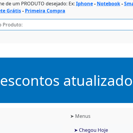
me de um PRODUTO desejado: Ex:
Iphone
-
Notebook
-
Sma
ete Grátis
-
Primeira Compra
scontos atualizados
➤ Menus
➤ Chegou Hoje