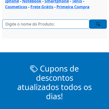
Iphone
-
Notebook
-
Smartphone
-
Tenis
-
Cosmeticos
-
Frete Grátis
-
Primeira Compra
Cupons de
descontos
atualizados todos os
dias!