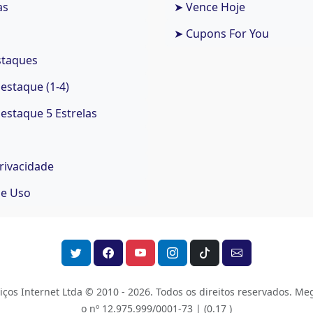
as
➤ Vence Hoje
➤ Cupons For You
staques
staque (1-4)
staque 5 Estrelas
Privacidade
de Uso
os Internet Ltda © 2010 - 2026.
Todos os direitos reservados. Meg
o nº 12.975.999/0001-73 |
(0.17 )