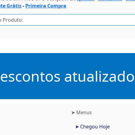
ete Grátis
-
Primeira Compra
scontos atualizados
➤ Menus
➤ Chegou Hoje