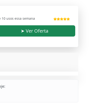
e 10 usos essa semana
➤ Ver Oferta
je: