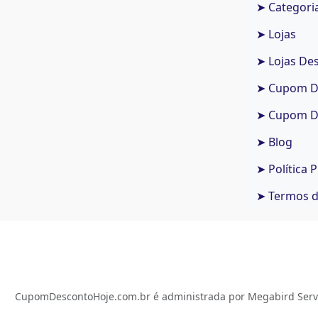
➤ Categori
➤ Lojas
➤ Lojas De
➤ Cupom De
➤ Cupom De
➤ Blog
➤ Política 
➤ Termos 
CupomDescontoHoje.com.br é administrada por Megabird Serviç