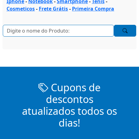
Iphone
-
Notebook
-
Smartphone
-
Tenis
-
Cosmeticos
-
Frete Grátis
-
Primeira Compra
Cupons de
descontos
atualizados todos os
dias!