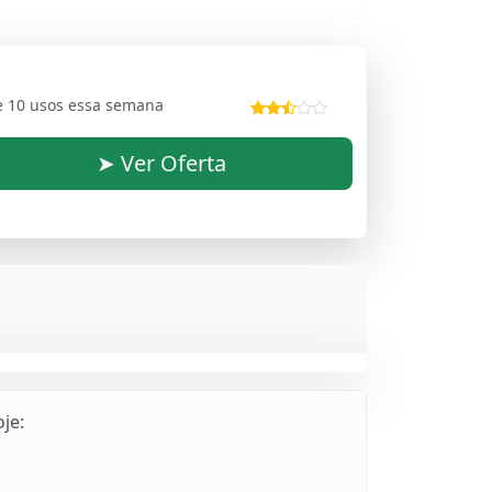
e 10 usos essa semana
➤ Ver Oferta
je: