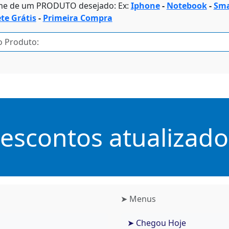
me de um PRODUTO desejado: Ex:
Iphone
-
Notebook
-
Sma
ete Grátis
-
Primeira Compra
scontos atualizados
➤ Menus
➤ Chegou Hoje