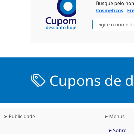
Busque pelo no
Cosmeticos
-
Fr
Cupons de de
➤ Publicidade
➤ Menus
➤ Sobre