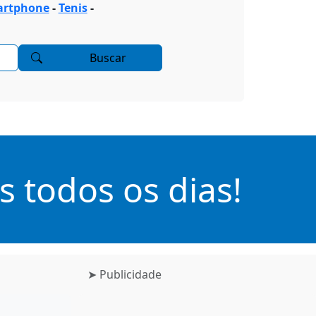
rtphone
-
Tenis
-
Buscar
 todos os dias!
➤ Publicidade