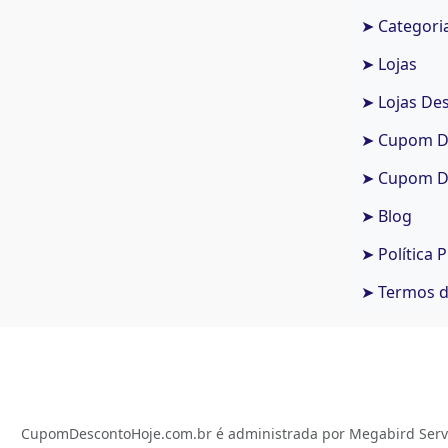
➤ Categori
➤ Lojas
➤ Lojas De
➤ Cupom De
➤ Cupom De
➤ Blog
➤ Política 
➤ Termos 
CupomDescontoHoje.com.br é administrada por Megabird Serviç