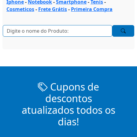
Iphone
-
Notebook
-
Smartphone
-
Tenis
-
Cosmeticos
-
Frete Grátis
-
Primeira Compra
Cupons de
descontos
atualizados todos os
dias!