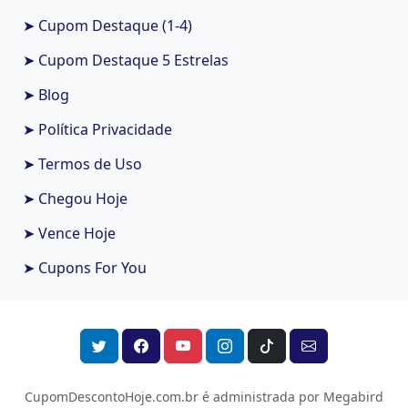
➤ Cupom Destaque (1-4)
➤ Cupom Destaque 5 Estrelas
➤ Blog
➤ Política Privacidade
➤ Termos de Uso
➤ Chegou Hoje
➤ Vence Hoje
➤ Cupons For You
CupomDescontoHoje.com.br é administrada por Megabird