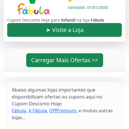
Validade: 01/01/2050
Cupom Desconto Hoje para
Infantil
na loja
Fábula
➤ Visite a Loja
Carregar Mais Ofertas >>
Abaixo algumas lojas importantes que
disponibilizam ofertas ou cupons aqui no
Cupom Desconto Hoje:
Fábula
,
A Fábula
,
OffPremium
, e muitas outras
lojas...