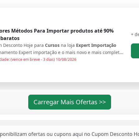
ores Métodos Para Importar produtos até 90%
+ d
 baratos
 Desconto Hoje para
Cursos
na loja
Expert Importação
O treinamento Expert importação e o mais novo e mais completo curso de importação de produtos do mercado, com muito conteúdo de valor agregado garantindo 100% de satisfação de cada cliente. Com muito conteúdo e uma ótima comissão esse treinamento vai mudar o significado de importação no brasil.
dade: (vence em breve - 3 dias) 10/08/2026
Carregar Mais Ofertas >>
sponibilizam ofertas ou cupons aqui no Cupom Desconto Ho