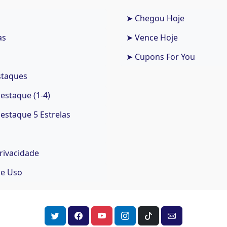
➤ Chegou Hoje
as
➤ Vence Hoje
➤ Cupons For You
staques
staque (1-4)
staque 5 Estrelas
Privacidade
de Uso