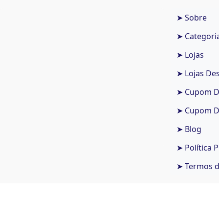
➤ Sobre
➤ Categori
➤ Lojas
➤ Lojas De
➤ Cupom De
➤ Cupom De
➤ Blog
➤ Política 
➤ Termos 