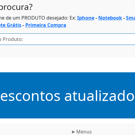
procura?
me de um PRODUTO desejado: Ex:
Iphone
-
Notebook
-
Sma
ete Grátis
-
Primeira Compra
scontos atualizados
➤ Menus