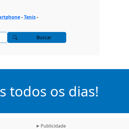
rtphone
-
Tenis
-
Buscar
 todos os dias!
➤ Publicidade