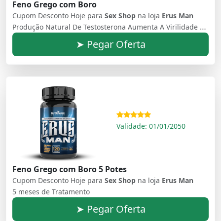
Feno Grego com Boro
Cupom Desconto Hoje para
Sex Shop
na loja
Erus Man
Produção Natural De Testosterona Aumenta A Virilidade Masculina Auxilia No Combate A Impotência Energia Extra E Alto Desempenho Sexual Melhora A Líbido e O Desejo Sexual Duração Das Ereções Elevadas
➤ Pegar Oferta
Validade: 01/01/2050
Feno Grego com Boro 5 Potes
Cupom Desconto Hoje para
Sex Shop
na loja
Erus Man
5 meses de Tratamento
➤ Pegar Oferta