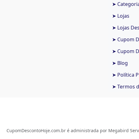
➤ Categori
➤ Lojas
➤ Lojas De
➤ Cupom De
➤ Cupom De
➤ Blog
➤ Política 
➤ Termos 
CupomDescontoHoje.com.br é administrada por Megabird Serviç