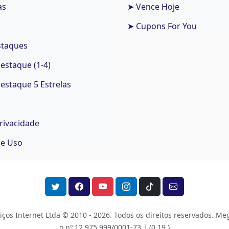
as
➤ Vence Hoje
➤ Cupons For You
staques
staque (1-4)
staque 5 Estrelas
Privacidade
de Uso
os Internet Ltda © 2010 - 2026.
Todos os direitos reservados. Meg
o nº 12.975.999/0001-73 |
(0.19 )