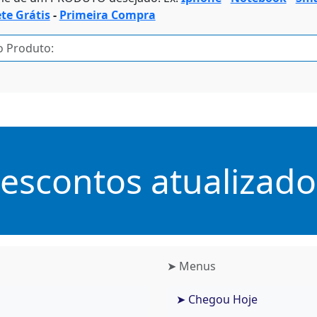
ete Grátis
-
Primeira Compra
scontos atualizados
➤ Menus
➤ Chegou Hoje